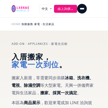
線上詢價
→
HOME
/
加購服務
/
家電・生活家品
ADD-ON · APPLIANCES · 家電生活館
入厝搬家，
家電一次到位
。
搬家入新厝，常需要同步添購
冰箱、洗衣機、
電視、除濕空調
等大型家電。天興一併備齊家
電與生活家品，
搬家、採買一次搞定
。
本區為
商品展示
，歡迎來電或加 LINE 洽詢規