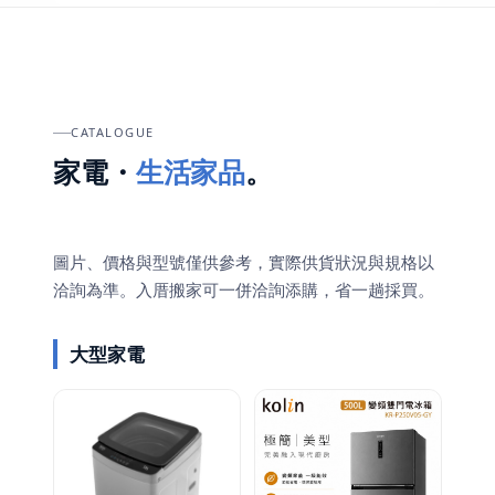
CATALOGUE
家電・
生活家品
。
圖片、價格與型號僅供參考，實際供貨狀況與規格以
洽詢為準。入厝搬家可一併洽詢添購，省一趟採買。
大型家電