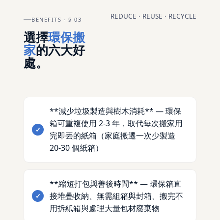
REDUCE · REUSE · RECYCLE
BENEFITS · § 03
選擇
環保搬
家
的六大好
處。
**減少垃圾製造與樹木消耗** — 環保
箱可重複使用 2-3 年，取代每次搬家用
完即丟的紙箱（家庭搬遷一次少製造
20-30 個紙箱）
**縮短打包與善後時間** — 環保箱直
接堆疊收納、無需組箱與封箱、搬完不
用拆紙箱與處理大量包材廢棄物