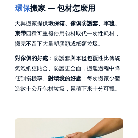
環保
搬家 — 包材怎麼用
天興搬家提供
環保箱、傢俱防護套、軍毯、
束帶
四種可重複使用包材取代一次性耗材，
搬完不留下大量塑膠類或紙類垃圾。
對傢俱的好處
：防護套與軍毯包覆性比傳統
氣泡紙更貼合、防護更全面，搬運過程中降
低刮損機率。
對環境的好處
：每次搬家少製
造數十公斤包材垃圾，累積下來十分可觀。