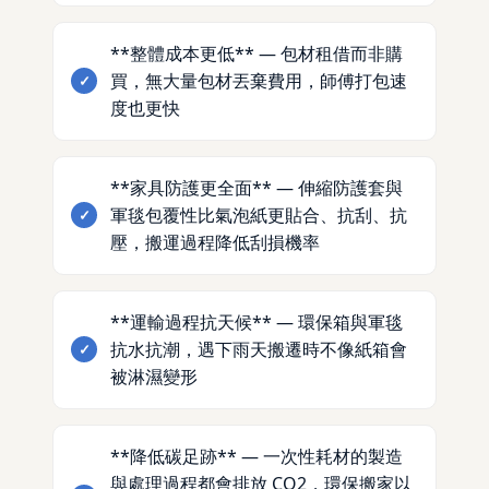
**整體成本更低** — 包材租借而非購
買，無大量包材丟棄費用，師傅打包速
度也更快
**家具防護更全面** — 伸縮防護套與
軍毯包覆性比氣泡紙更貼合、抗刮、抗
壓，搬運過程降低刮損機率
**運輸過程抗天候** — 環保箱與軍毯
抗水抗潮，遇下雨天搬遷時不像紙箱會
被淋濕變形
**降低碳足跡** — 一次性耗材的製造
與處理過程都會排放 CO2，環保搬家以