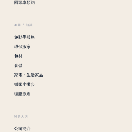
回頭車預約
加購 / 知識
免動手服務
環保搬家
包材
倉儲
家電・生活家品
搬家小撇步
理賠原則
關於天興
公司簡介