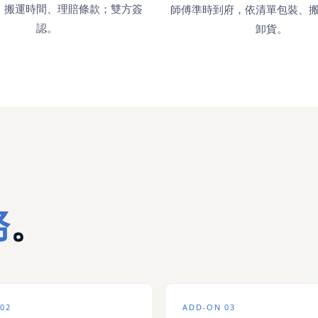
、搬運時間、理賠條款；雙方簽
師傅準時到府，依清單包裝、
認。
卸貨。
務
。
02
ADD-ON 03