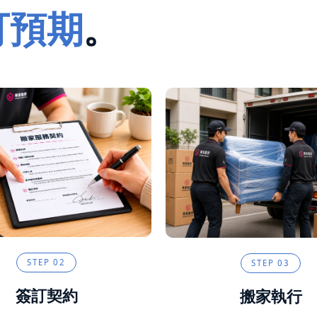
可預期
。
STEP
02
STEP
03
簽訂契約
搬家執行