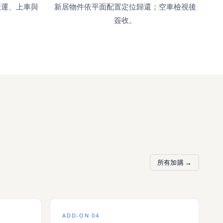
新居物件依平面配置定位歸還；空車檢視後
搬運、上車與
簽收。
所有加購 →
ADD-ON 04