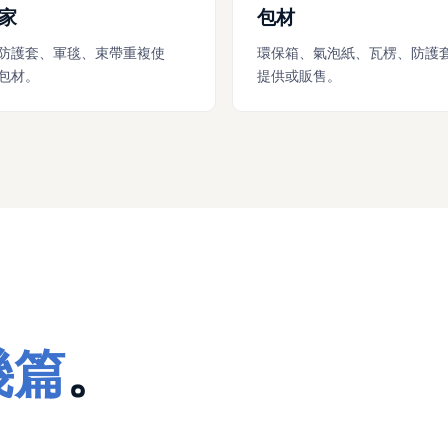
家
包材
防護套、軍毯、束帶重複使
環保箱、氣泡紙、瓦楞、防護
包材。
提供或販售。
幾篇
。