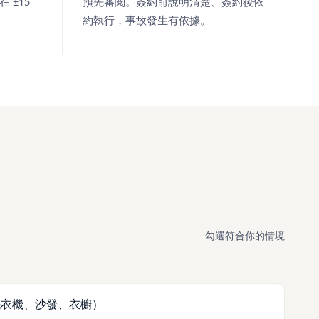
 ±15
預先審閱。簽約前說明清楚、簽約後依
約執行，事故發生有依據。
勾選符合你的情境
洗衣機、沙發、衣櫥）