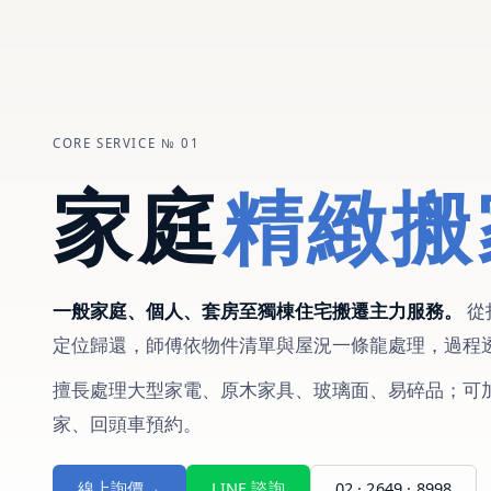
CORE SERVICE № 01
家庭
精緻搬
一般家庭、個人、套房至獨棟住宅搬遷主力服務。
從
定位歸還，師傅依物件清單與屋況一條龍處理，過程
擅長處理大型家電、原木家具、玻璃面、易碎品；可
家、回頭車預約。
線上詢價
→
LINE 諮詢
02 · 2649 · 8998