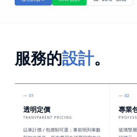
服務的
設計
。
01
02
透明定價
專業
TRANSPARENT PRICING
PROFES
以車計價 / 包價制可選；事前明列車數
玻璃雙層