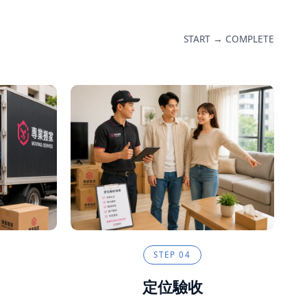
START → COMPLETE
STEP
04
定位驗收